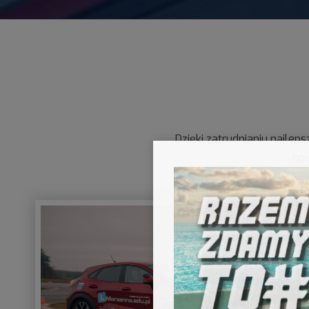
Dzięki zatrudnianiu najlep
now