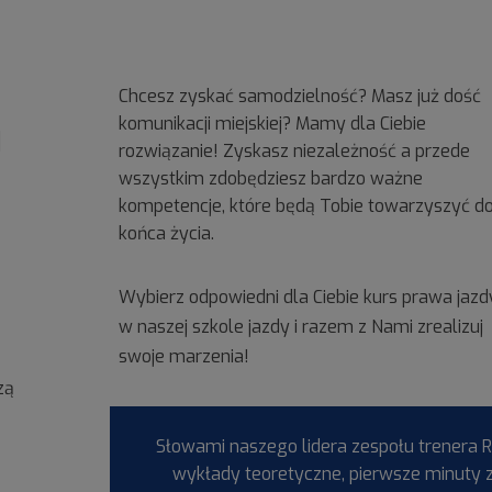
Chcesz zyskać samodzielność? Masz już dość
komunikacji miejskiej? Mamy dla Ciebie
u
rozwiązanie! Zyskasz niezależność a przede
wszystkim zdobędziesz bardzo ważne
kompetencje, które będą Tobie towarzyszyć d
końca życia.
Wybierz odpowiedni dla Ciebie kurs prawa jazd
w naszej szkole jazdy i razem z Nami zrealizuj
swoje marzenia!
zą
Słowami naszego lidera zespołu trenera Ra
wykłady teoretyczne, pierwsze minuty z