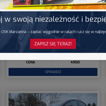
j w swoją niezależność i bezp
KATEGORIA
A
w OSK Marzanna – zapłać wygodnie w ratach i ucz się w najle
Prawo jazdy kat. A
ZAPISZ SIĘ TERAZ!
Pełny kurs prawa jazdy na największe motocykle – z
teorią, placem manewrowym i jazdą w mieście.
CENA
4900
SPRAWDŹ