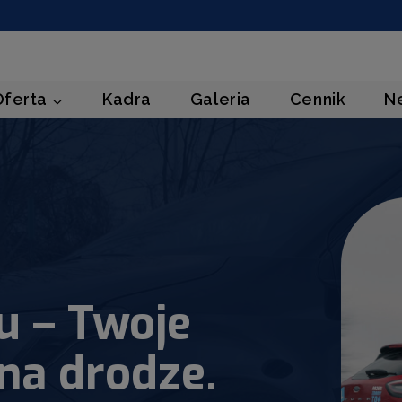
Oferta
Kadra
Galeria
Cennik
N
u – Twoje
na drodze.