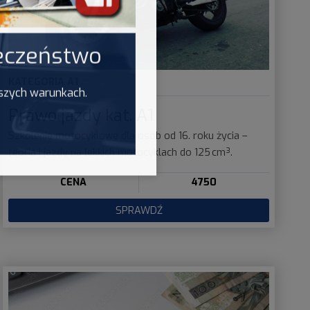
ieczeństwo
KATEGORIA
A1
pszych warunkach.
Prawo jazdy kat. A1
Szkolenie motocyklowe dla osób od 16. roku życia –
teoria i jazdy na lekkich motocyklach do 125 cm³.
CENA
4750
SPRAWDŹ