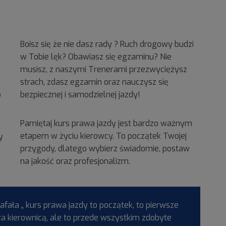
Boisz się że nie dasz rady ? Ruch drogowy budzi
w Tobie lęk? Obawiasz się egzaminu? Nie
musisz, z naszymi Trenerami przezwyciężysz
strach, zdasz egzamin oraz nauczysz się
o
bezpiecznej i samodzielnej jazdy!
Pamiętaj kurs prawa jazdy jest bardzo ważnym
etapem w życiu kierowcy. To początek Twojej
y
przygody, dlatego wybierz świadomie, postaw
na jakość oraz profesjonalizm.
fała „ kurs prawa jazdy to początek, to pierwsze
a kierownicą, ale to przede wszystkim zdobyte