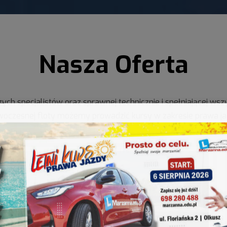
Nasza Oferta
szych specjalistów oraz sprawnej technicznie i spełniającej ws
oczesnej floty możemy prowadzić kursy w zakresie prawa j