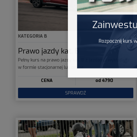
Zainwestu
KATEGORIA B
Rozpocznij kurs 
Prawo jazdy kat. B
Pełny kurs na prawo jazdy kat. B z jazdami i wykładami
w formie stacjonarnej lub online.
CENA
od 4790
SPRAWDŹ