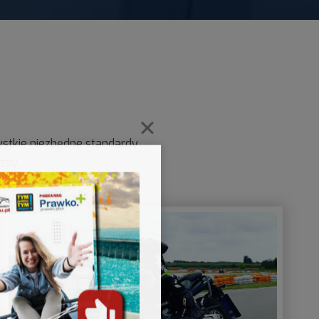
zystkie niezbędne standardy
azdy